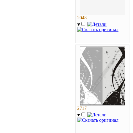
2048
♥
2717
♥