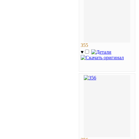
355
♥