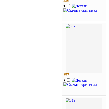
356
♥
357
♥