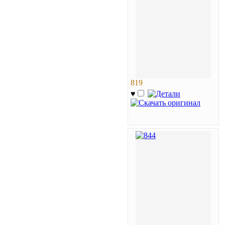
819
♥