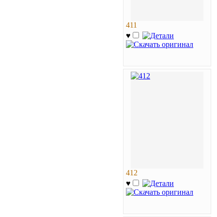
411
♥
412
♥