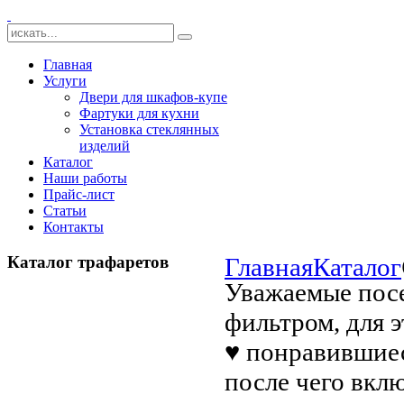
Главная
Услуги
Двери для шкафов-купе
Фартуки для кухни
Установка стеклянных
изделий
Каталог
Наши работы
Прайс-лист
Статьи
Контакты
Каталог трафаретов
Главная
Каталог
Уважаемые посе
фильтром, для 
♥ понравившиес
после чего вкл