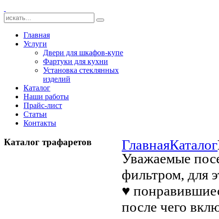
Главная
Услуги
Двери для шкафов-купе
Фартуки для кухни
Установка стеклянных
изделий
Каталог
Наши работы
Прайс-лист
Статьи
Контакты
Каталог трафаретов
Главная
Каталог
Уважаемые посе
фильтром, для 
♥ понравившиес
после чего вкл