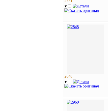
2751
♥
2848
♥