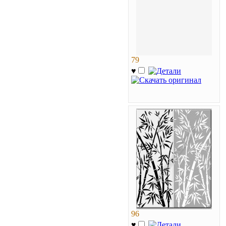
79
♥
96
♥