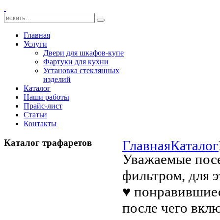
Главная
Услуги
Двери для шкафов-купе
Фартуки для кухни
Установка стеклянных
изделий
Каталог
Наши работы
Прайс-лист
Статьи
Контакты
Каталог трафаретов
Главная
Каталог
Уважаемые посе
фильтром, для 
♥ понравившиес
после чего вкл