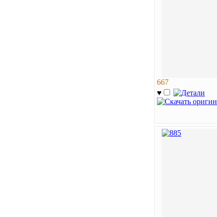
667
♥