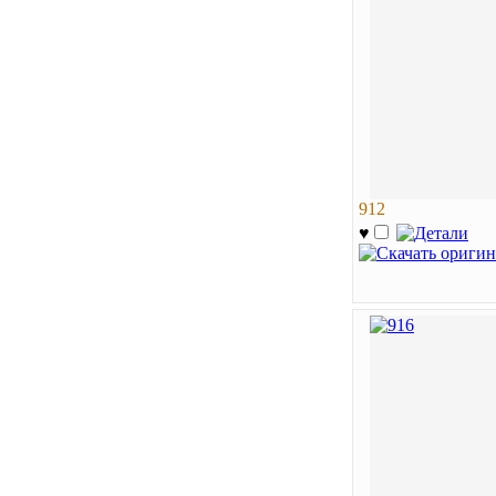
912
♥