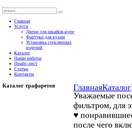
Главная
Услуги
Двери для шкафов-купе
Фартуки для кухни
Установка стеклянных
изделий
Каталог
Наши работы
Прайс-лист
Статьи
Контакты
Каталог трафаретов
Главная
Каталог
Уважаемые посе
фильтром, для 
♥ понравившиес
после чего вкл