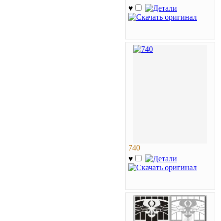
♥
740
♥