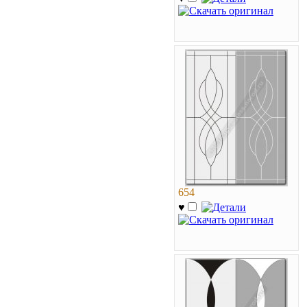
654
♥