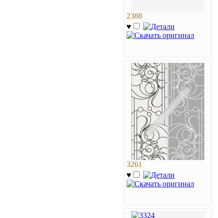
2388
♥
3261
♥