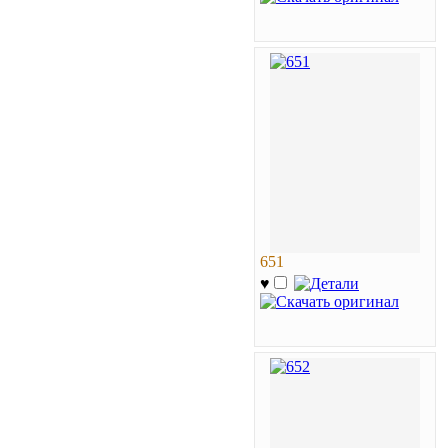
651
♥