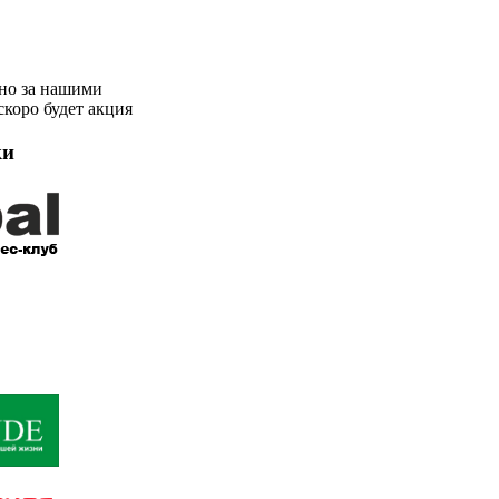
но за нашими
скоро будет акция
ки