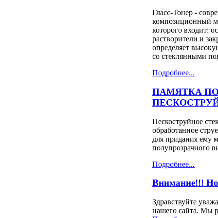
Гласс-Тонер - сов
композиционный ма
которого входит: о
растворители и зак
определяет высоку
со стеклянными по
Подробнее...
ПАМЯТКА ПО
ПЕСКОСТРУ
Пескоструйное стек
обработанное струе
для придания ему 
полупрозрачного в
Подробнее...
Внимание!!! Н
Здравствуйте уваж
нашего сайта. Мы 