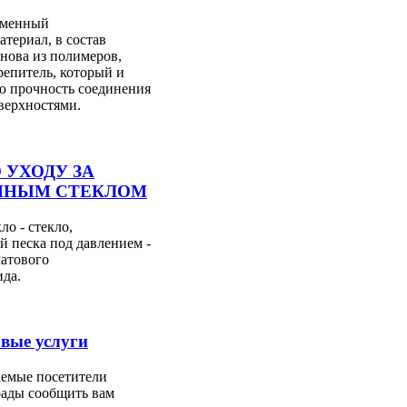
ременный
териал, в состав
снова из полимеров,
репитель, который и
ю прочность соединения
верхностями.
 УХОДУ ЗА
ЙНЫМ СТЕКЛОМ
ло - стекло,
й песка под давлением -
матового
ида.
овые услуги
аемые посетители
рады сообщить вам