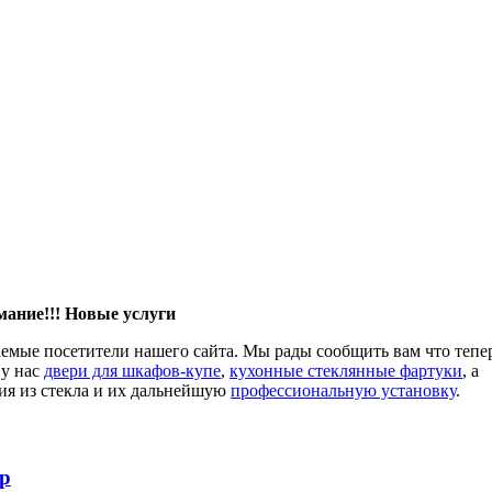
ание!!! Новые услуги
аемые посетители нашего сайта. Мы рады сообщить вам что тепе
 у нас
двери для шкафов-купе
,
кухонные стеклянные фартуки
, а
ия из стекла и их дальнейшую
профессиональную установку
.
ер